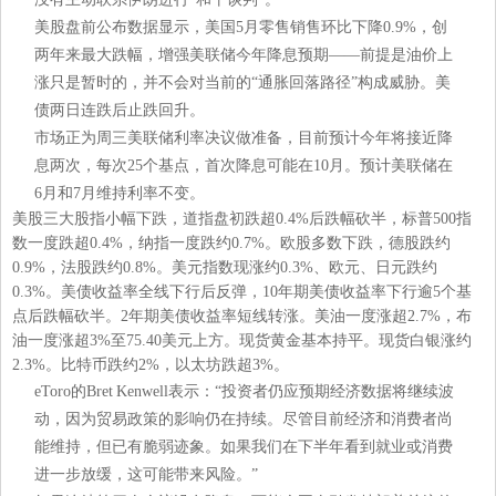
美股盘前公布数据显示，美国5月零售销售环比下降0.9%，创
两年来最大跌幅，增强美联储今年降息预期——前提是油价上
涨只是暂时的，并不会对当前的“通胀回落路径”构成威胁。美
债两日连跌后止跌回升。
市场正为周三美联储利率决议做准备，目前预计今年将接近降
息两次，每次25个基点，首次降息可能在10月。预计美联储在
6月和7月维持利率不变。
美股三大股指小幅下跌，道指盘初跌超0.4%后跌幅砍半，标普500指
数一度跌超0.4%，纳指一度跌约0.7%。欧股多数下跌，德股跌约
0.9%，法股跌约0.8%。美元指数现涨约0.3%、欧元、日元跌约
0.3%。美债收益率全线下行后反弹，10年期美债收益率下行逾5个基
点后跌幅砍半。2年期美债收益率短线转涨。美油一度涨超2.7%，布
油一度涨超3%至75.40美元上方。现货黄金基本持平。现货白银涨约
2.3%。比特币跌约2%，以太坊跌超3%。
eToro的Bret Kenwell表示：“投资者仍应预期经济数据将继续波
动，因为贸易政策的影响仍在持续。尽管目前经济和消费者尚
能维持，但已有脆弱迹象。如果我们在下半年看到就业或消费
进一步放缓，这可能带来风险。”