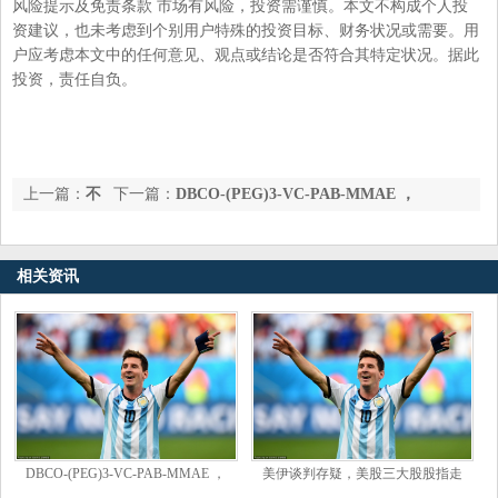
风险提示及免责条款 市场有风险，投资需谨慎。本文不构成个人投
资建议，也未考虑到个别用户特殊的投资目标、财务状况或需要。用
户应考虑本文中的任何意见、观点或结论是否符合其特定状况。据此
投资，责任自负。
上一篇：
不
下一篇：
DBCO-(PEG)3-VC-PAB-MMAE ，
再是教练而是老大！波波中风后首次公开露面 调侃邓肯马努报复
2754384-60-4的主要特点_ester_Biotin-PEG_药物
自己
相关资讯
DBCO-(PEG)3-VC-PAB-MMAE ，
美伊谈判存疑，美股三大股股指走
2754384-60-
低、欧股多数下跌，美债止跌回升，