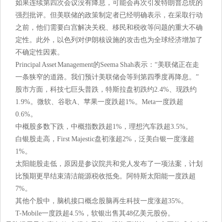
如果连续第四次会议没有降息，可能会再次引发特朗普总统的
强烈批评。但美联储的政策制定者已经明确表示，在采取行动
之前，他们需要白宫解决关税、移民和税收等问题的重大不确
定性。此外，以色列对伊朗核设施的攻击也为全球经济增加了
不确定性因素。
Principal Asset Management的Seema Shah表示：“美联储正在走
一条狭窄的道路。我们预计美联储会等到第四季度再降息。”
股市方面，科技七巨头普跌，特斯拉盘初跌约2.4%、现跌约
1.9%。微软、谷歌A、苹果一度跌超1%。Meta一度跌超
0.6%。
中概股多数下跌，中概指数跌超1%，理想汽车跌超3.5%。
白银股走高，First Majestic盘初涨超2%，泛美白银一度涨超
1%。
太阳能股走低，原因是参议院共和党人发布了一项法案，计划
比预期更早结束清洁能源税收抵免。阿特斯太阳能一度跌超
7%。
其他个股中，脑机接口概念股脑再生科技一度涨超35%。
T-Mobile一度跌超4.5%，软银出售其48亿美元股份。