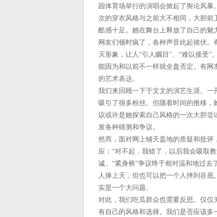
园体育场举行的演唱会掀起了舆论风暴
次的穿衣风格与之前大不相同，大胆前
酷感十足。她在舞台上释放了自己的魅
网友们顿时疯了，各种声音此起彼伏。
灭形象，让人“引人瞩目”、“难以接受
能因为和以前不一样就全盘否定。有网
的艺术表达。
我们来回顾一下于文文的演艺生涯。一
吸引了很多粉丝。但随着时间的推移，
议或许是她探索自己风格的一次大胆尝
发各种猜测和争议。
然而，面对网上铺天盖地的质疑和批评
应：“对不起，我错了，以后我会吸取
诚。“紧身裤”争议终于相对温和地过
人捧上天，但也可以把一个人摔到谷底
实是一个大问题。
对此，我们吃瓜群众也需要反思。仅仅
有自己的风格和选择。我们是否应该多