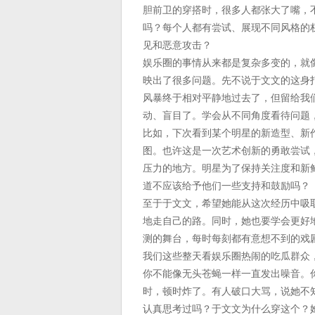
胆前卫的穿搭时，很多人都张大了嘴，
吗？每个人都有尝试、展现不同风格的
见和恶意攻击？
娱乐圈的事情从来都是复杂多变的，就
映出了很多问题。先不说于文文的这身
风暴终于相对平静地过去了，但留给我
动、盲目了。学会从不同角度看待问题
比如，下次看到某个明星的新造型、新
图。也许这是一次艺术创新的勇敢尝试
压力的地方。明星为了保持关注度和新
道不应该给予他们一些支持和鼓励吗？
至于于文文，希望她能从这次经历中吸
地走自己的路。同时，她也要学会更好
测的舞台，每时每刻都有意想不到的戏
我们这些整天看娱乐圈热闹的吃瓜群众
你不能像无头苍蝇一样一直发出噪音。
时，顿时炸了。有人破口大骂，说她不
认真思考过吗？于文文为什么穿这个？