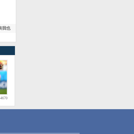
表我也
670