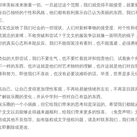
和审美标准来衡量一切。一旦超过这个范围，我们就觉得不能接受，就要
有自己独特的个性和风格，他们都有权利展示自己认为美丽的东西。我们
它。
其实也反映了我们社会的一些现状。人们对新鲜事物的接受度、对个性和
统观念的束缚，不敢突破和尝试？于文文的服装争议就像一面明亮的镜子
时的真实心态和本能反应。我们不能假装没有看到，也不能逃避，必须勇
类似的大胆尝试，我们不要生气，也不要忙着批评和指责他们。试着换个
不一样的东西。也许这就是他们对艺术独特的理解，也许这就是他们对自
择和努力。即使我们不喜欢，也没有必要说难听的话。毕竟，世界是多元
。
高自己。让自己变得更加理性客观，不再轻易被情绪所左右，不再盲目跟
了解娱乐圈的变化，并从中学到一些对自己有益的东西。
娱乐圈的一个小插曲，但它给我们带来的思考却是深远的。希望我们都能
于文文以后能够走得越来越顺利，给我们带来更多的惊喜。（免责声明）
俗或其他不良指导。如有版权或文字侵权问题，请及时联系我们，我们将
立即删除或更改。