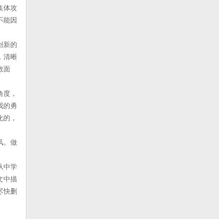
集体攻
不能因
创新的
，清晰
敢面
角度，
我的勇
化的，
风。做
从中学
文中描
尽快删