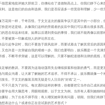
不假思索地批评她大胆前卫，仿佛站在了道德制高点上。但我们静下心来
权利。这是他们的自由和选择。我们是否应该多一些宽容和理解，少一些
像万花筒一样，千奇百怪。于文文这次的服装争议只是其中的一小部分，
打扮是对还是错。从像我们这样的旁观者的反应中我们可以看出很多东西
们的思念却远未结束。如果以后遇到类似的事情，我们就不能再像以前那
，不要被第一印象或别人的评论所左右。
作品引起争议时，我们不要急于跟风批评，而要试着去了解其背后的原因
，又也许是一次突破自我的艰难一步。我们也要明白，娱乐圈是一个充满
鲜感，不断寻求突破，这是可以理解的。只要不触犯道德和法律的底线，
取足够的教训。不要因为这场动荡而失去继续探索和创新的勇气，而是更
地与观众沟通，让大家了解她的艺术追求。不得不承认，娱乐圈就像一个
剧发生。于文文的服装丑闻无疑是引人注目的“好戏”之一。
，可不只是为了好玩。每次遇到这样的事情，你都要把它当作自己成长的
你要学会用大脑思考，用眼睛观察。以于文文为例。当所有人看到她独特
知廉耻，为了出名不择手段；有人嘲笑她审美有问题，胡闹。但我们有静
她想表达什么？或者你正在尝试新的艺术形式？