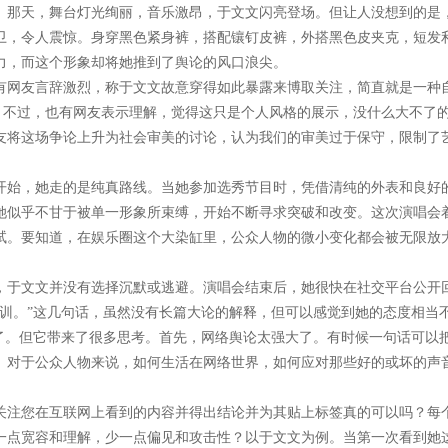
。那天，舞台灯光绚丽，音乐激昂，于文文闪亮登场。但让人没想到的是
卫，令人震惊。身穿黑色紧身裤，搭配镶钉皮裤，外搭黑色皮夹克，短发
力，而这个形象却将她推到了舆论的风口浪尖。
有网友言辞激烈，称于文文故意穿得如此暴露来博取关注，简直就是一种
”。不过，也有网友表示理解，觉得这只是个人风格的展示，没什么大不了
友将这场争论上升为社会审美的讨论，认为我们的审美过于保守，限制了
开始，她走的是纯真路线。当她参加选秀节目时，凭借清纯的外表和良好
她似乎不甘于被单一形象所束缚，开始不断寻求突破和改变。这次演唱会
试。要知道，在娱乐圈这个大染缸里，公众人物的微小变化都会被无限放
，于文文并没有选择沉默或逃避。演唱会结束后，她很快在社交平台公开
教训。”这几句话，虽然没有长篇大论的解释，但可以感觉到她的态度相当
去了。但它带来了很多思考。首先，网络舆论太强大了。有时候一句话可以
。对于公众人物来说，如何生活在网络世界，如何应对那些好的或坏的声
关注您在互联网上看到的内容并得出结论并为其贴上标签真的可以吗？每
一点宽容和理解，少一点偏见和攻击性？以于文文为例。当第一次看到她