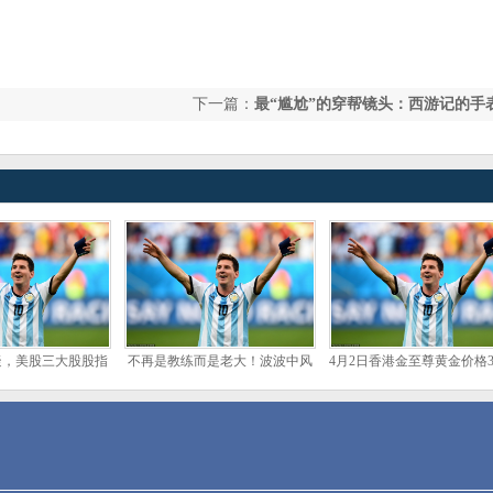
下一篇：
最“尴尬”的穿帮镜头：西游记的手
就忍了，赵丽颖直接笑场？
疑，美股三大股股指
不再是教练而是老大！波波中风
4月2日香港金至尊黄金价格34
多数下跌，美债止跌
后首次公开露面 调侃邓肯马努报
港币/两
，油价涨超2
复自己