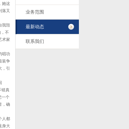
，她这
利落又
业务范围
自我毁
最新动态
的，不
艺术家
联系我们
的唱功
着装争
大，引
回
不错真
把一个
音，确
个人都
这身大