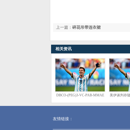
上一篇：
碎花吊带连衣裙
相关资讯
DBCO-(PEG)3-VC-PAB-MMAE
美伊谈判存
，2754384-60-
走低、欧股
回升
友情链接：