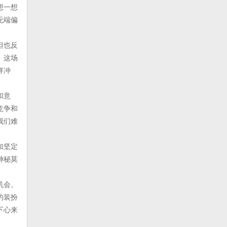
想一想
无端偏
但也反
。这场
样冲
和意
竞争和
我们难
加坚定
神秘莫
机会。
的装扮
下心来