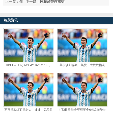
上一篇：
生
下一篇：
碎花吊带连衣裙
活待遇最高的起义将领，主席特批每月5万斤大米，后官至副国级
相关资讯
DBCO-(PEG)3-VC-PAB-MMAE ，
美伊谈判存疑，美股三大股股指走
2754384-60-
低、欧股多数下跌，美债止跌回升，
油价涨超2
不再是教练而是老大！波波中风后首
4月2日香港金至尊黄金价格34670港