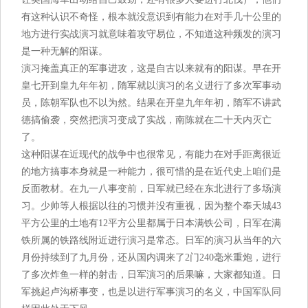
有这种认识不奇怪，根本就没意识到有能力在对手几十公里的
地方进行实战演习就意味着攻守易位，不知道这种频发的演习
是一种无解的阳谋。
演习掩盖真正的军事进攻，这是自古以来就有的阳谋。早在开
皇七开到皇九年年初，隋军就以演习的名义进行了多次军事动
员，陈朝军队也不以为然。结果在开皇九年年初，隋军不讲武
德搞偷袭，突然把演习变成了实战，南陈就在二十天内灭亡
了。
这种阳谋在近现代的战争中也很常见，有能力在对手距离很近
的地方搞事本身就是一种能力，很可惜的是在近代史上咱们是
反面教材。在九一八事变前，日军就已经在东北进行了多场演
习。少帅等人根据以往的习惯并没有重视，因为整个奉天城43
平方公里的土地有12平方公里都属于日本满铁公司，日军在满
铁所属的铁路线附近进行演习是常态。日军的演习从当年的六
月份持续到了九月份，还从国内调来了2门240毫米重炮，进行
了多次炸鱼一样的射击，日军演习的后果嘛，大家都知道。日
军挑起卢沟桥事变，也是以进行军事演习的名义，中国军队同