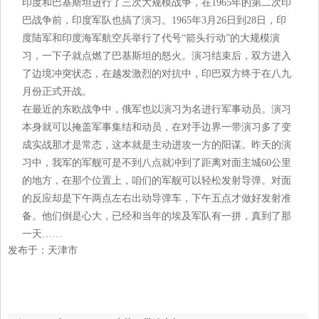
印度和巴基斯坦进行了三次大规模战争，在1965年的第二次印
巴战争前，印度军队也搞了演习。1965年3月26日到28日，印
度陆军和印度海军航空兵举行了代号“箭头行动”的大规模演
习，一下子就点燃了巴基斯坦的怒火。演习结束后，双方进入
了边境冲突状态，在越发激烈的对抗中，印巴双方终于在八九
月份正式开战。
在最近的东欧战争中，俄军也以演习为名进行军事动员。演习
本身就可以掩盖军事集结和动员，在对手边界一带演习多了变
成实战那才是常态，这本就是主动进攻一方的阳谋。昨天的演
习中，我军的军舰可是不到八点就冲到了距离对面主城60公里
的地方，在那个位置上，咱们的军舰可以轻松发射导弹。对面
的反应却是下午两点左右出动导弹车，下午五点才做好发射准
备。他们倒是心大，已经和当年的埃及军队有一拼，真到了那
一天……
发布于：天津市