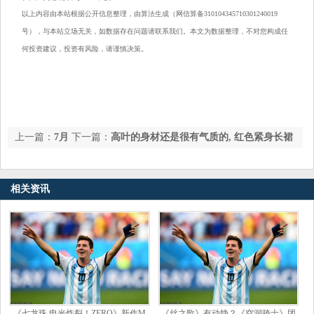
以上内容由本站根据公开信息整理，由算法生成（网信算备310104345710301240019
号），与本站立场无关，如数据存在问题请联系我们。本文为数据整理，不对您构成任
何投资建议，投资有风险，请谨慎决策。
上一篇：
7月
下一篇：
高叶的身材还是很有气质的, 红色紧身长裙
16日汽模转2上涨0.09%，转股溢价率26.23%
还是很有魅力的
相关资讯
《七龙珠 电光炸裂！ZERO》新作M
《丝之歌》有动静？《空洞骑士》团